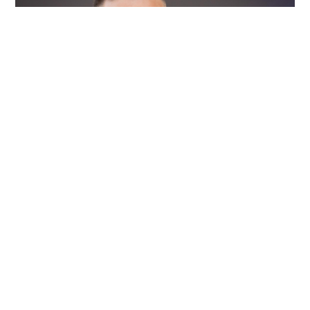
2026/08/04
ENTRETENIMIENTO
Revelan testimonios de dos
mujeres que estuvieron con Liam
Payne antes de su muerte