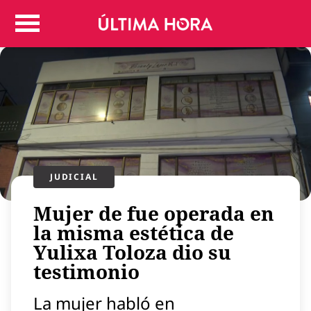
Colombia
Judicial
Deportes
Politica
Positivas
Regiones
Entretenimiento
Vida
JUDICIAL
Mundo
Mujer de fue operada en
Más
la misma estética de
Virales
Yulixa Toloza dio su
Tecnología
testimonio
Economía
La mujer habló en
Estilo de vida