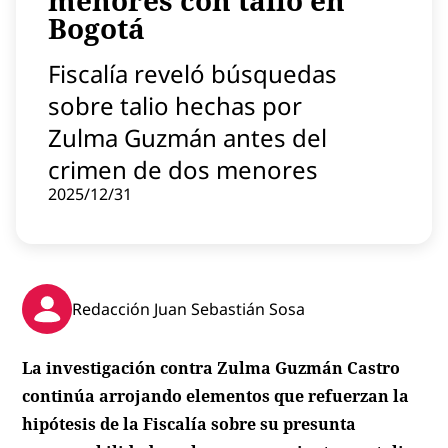
menores con talio en
Contenido patrocinado
Bogotá
Instagram
Fiscalía reveló búsquedas
sobre talio hechas por
Zulma Guzmán antes del
crimen de dos menores
2025/12/31
Redacción Juan Sebastián Sosa
La investigación contra Zulma Guzmán Castro
continúa arrojando elementos que refuerzan la
hipótesis de la Fiscalía sobre su presunta