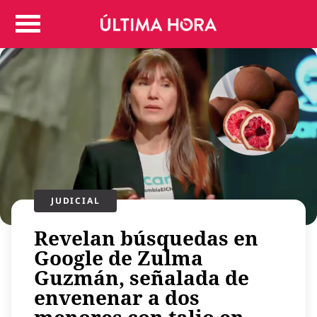
Colombia
Judicial
Deportes
Politica
Positivas
Regiones
Entretenimiento
Vida
Mundo
JUDICIAL
Más
Revelan búsquedas en
Virales
Google de Zulma
Tecnología
Guzmán, señalada de
Economía
envenenar a dos
Estilo de vida