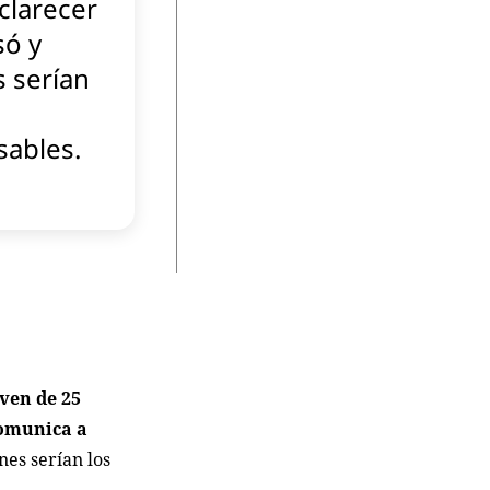
clarecer
só y
 serían
sables.
oven de 25
comunica a
nes serían los