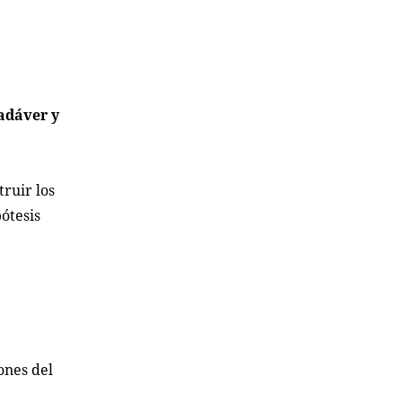
cadáver y
ruir los
ótesis
ones del