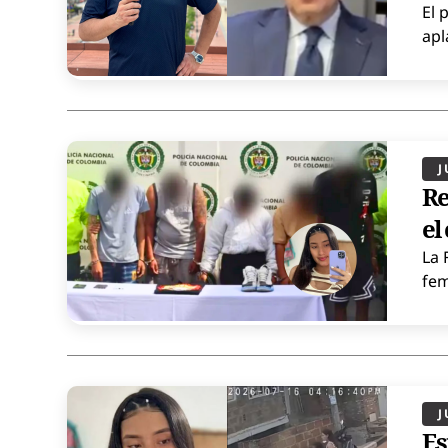
El 
apl
J
Re
el
La 
fem
J
Es