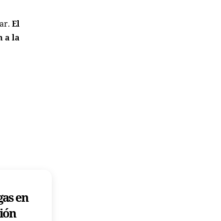
sar.
El
 a la
gas en
ción