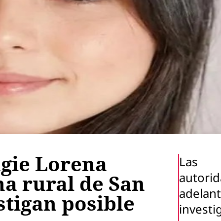
gie Lorena
Las
autori
na rural de San
adelant
stigan posible
investi