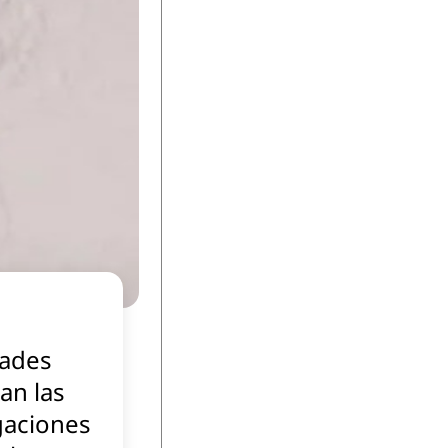
dades
an las
gaciones