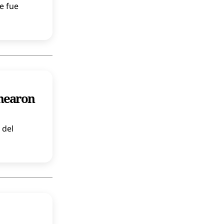
ue fue
anearon
 del