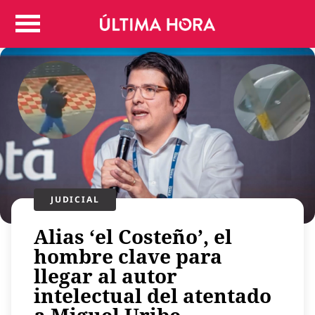
Colombia
Judicial
Deportes
Politica
Positivas
Regiones
Entretenimiento
Vida
Mundo
JUDICIAL
Más
Alias ‘el Costeño’, el
Virales
hombre clave para
Tecnología
llegar al autor
Economía
intelectual del atentado
Estilo de vida