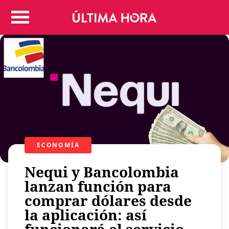
Colombia
Judicial
Deportes
Politica
Positivas
Regiones
Entretenimiento
Vida
Mundo
ECONOMÍA
Más
Nequi y Bancolombia
Virales
lanzan función para
Tecnología
comprar dólares desde
Economía
la aplicación: así
Estilo de vida