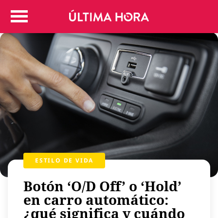
Colombia
Judicial
Deportes
Politica
Positivas
Regiones
Entretenimiento
Vida
Mundo
Más
ESTILO DE VIDA
Virales
Tecnología
Botón ‘O/D Off’ o ‘Hold’
Economía
en carro automático:
¿qué significa y cuándo
Estilo de vida