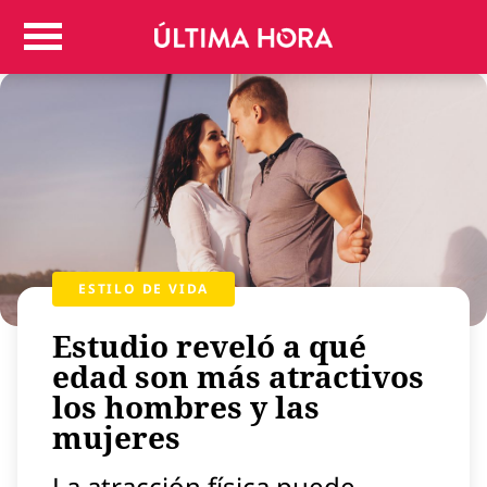
Colombia
Judicial
Deportes
Politica
Positivas
Regiones
Entretenimiento
Vida
ESTILO DE VIDA
Mundo
Estudio reveló a qué
Más
Virales
edad son más atractivos
los hombres y las
Tecnología
mujeres
Economía
Estilo de vida
La atracción física puede