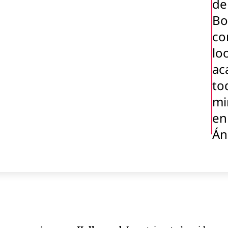
de
Bo
co
lo
ac
to
mi
en
Án