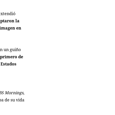
extendió
aptaron la
 imagen en
en un guiño
 primero de
 Estados
BS Mornings
,
pa de su vida