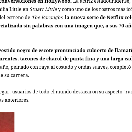
s conversaciones en Hollywood.
La actriz estadounidense,
lia Little en
Stuart Little
y como uno de los rostros más ic
del estreno de
The Boroughs
,
la nueva serie de Netflix ce
ecializada sin palabras con una imagen que, a sus 70 añ
.
vestido negro de escote pronunciado cubierto de llamat
entes, tacones de charol de punta fina y una larga ca
taño, peinado con raya al costado y ondas suaves, complet
de su carrera.
legar: usuarios de todo el mundo destacaron su aspecto “ra
s anteriores.