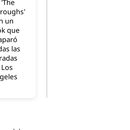
 'The
roughs'
n un
ok que
aparó
das las
radas
 Los
geles