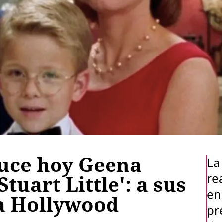
luce hoy Geena
La 
re
tuart Little': a sus
en
a Hollywood
pr