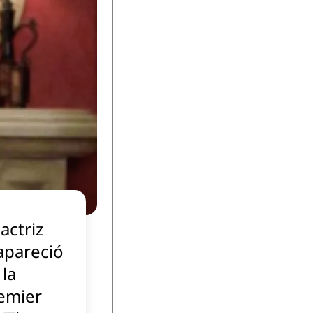
actriz
apareció
 la
emier