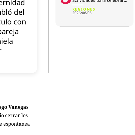
ernidad
actividades para celebrar
su aniversario
REGIONES
abló del
2026/08/06
culo con
pareja
iela
r
iego Vanegas
ió cerrar los
fue espontánea