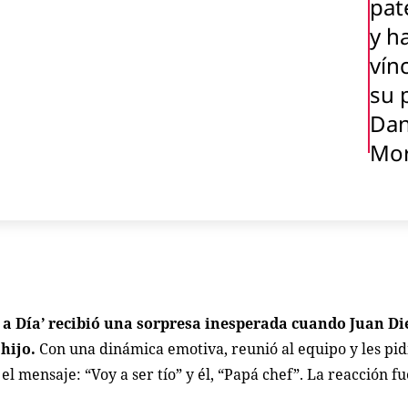
pat
y h
vín
su 
Dan
Mo
ía a Día’ recibió una sorpresa inesperada cuando Juan D
 hijo.
Con una dinámica emotiva, reunió al equipo y les pid
 el mensaje: “Voy a ser tío” y él, “Papá chef”. La reacción 