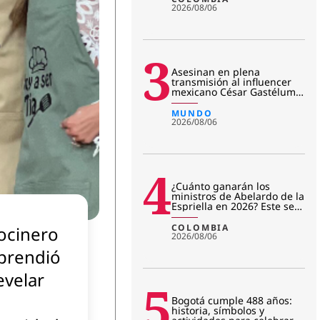
2026/08/06
3
Asesinan en plena
transmisión al influencer
mexicano César Gastélum:
revelan primera hipótesis
del c
MUNDO
2026/08/06
4
¿Cuánto ganarán los
ministros de Abelardo de la
Espriella en 2026? Este será
su salario mensual
COLOMBIA
cocinero
2026/08/06
prendió
evelar
5
Bogotá cumple 488 años:
historia, símbolos y