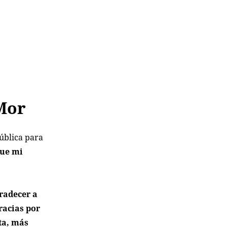
 Mor
pública para
que mi
radecer a
racias por
ta, más