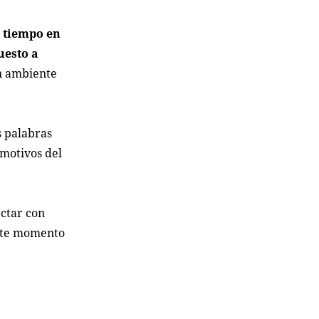
 tiempo en
uesto a
n ambiente
s palabras
motivos del
ectar con
este momento