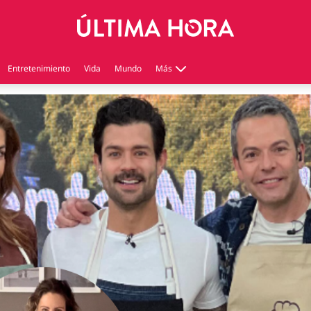
Entretenimiento
Vida
Mundo
Más
Virales
Tecnología
Economía
Estilo de vida
Contenido patrocinado
Instagram