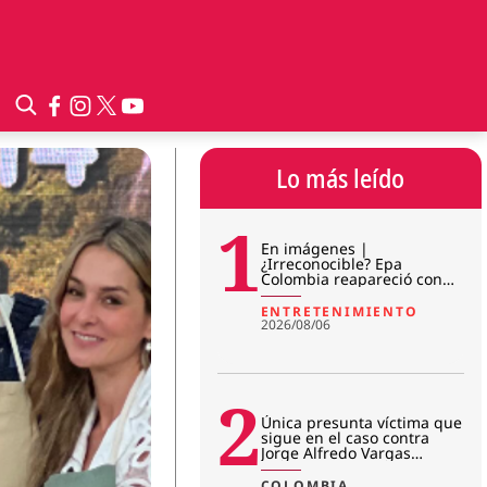
Lo más leído
1
En imágenes |
¿Irreconocible? Epa
Colombia reapareció con
sorpresivo cambio físico en
prisión
ENTRETENIMIENTO
2026/08/06
2
Única presunta víctima que
sigue en el caso contra
Jorge Alfredo Vargas
rompió el silencio: “No me r
COLOMBIA