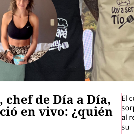
 chef de Día a Día,
El 
sor
ció en vivo: ¿quién
al r
su