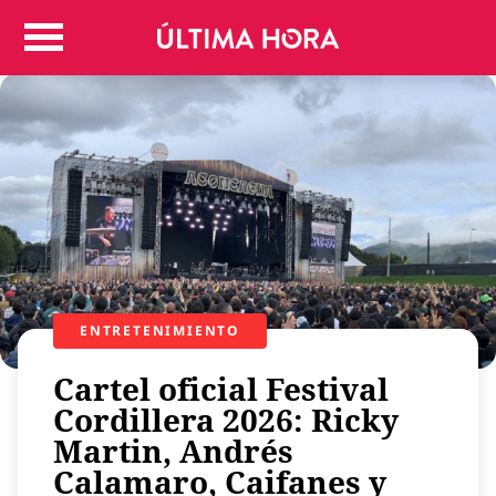
Colombia
Judicial
Deportes
Politica
Positivas
Regiones
Entretenimiento
Vida
Mundo
ENTRETENIMIENTO
Más
Virales
Cartel oficial Festival
Tecnología
Cordillera 2026: Ricky
Martin, Andrés
Economía
Calamaro, Caifanes y
Estilo de vida