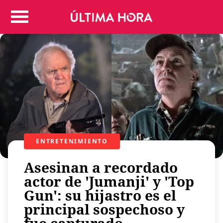
Colombia
Judicial
Deportes
Politica
Positivas
Regiones
Entretenimiento
Vida
Mundo
ENTRETENIMIENTO
Más
Asesinan a recordado
Virales
actor de 'Jumanji' y 'Top
Tecnología
Gun': su hijastro es el
Economía
principal sospechoso y
Estilo de vida