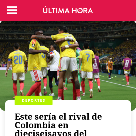
Colombia
Judicial
Deportes
Politica
Positivas
Regiones
Entretenimiento
Vida
Mundo
Más
DEPORTES
Virales
Tecnología
Este sería el rival de
Economía
Colombia en
dieciseisavos del
Estilo de vida