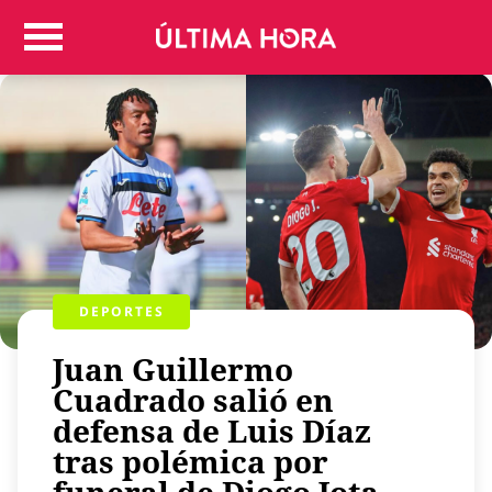
Colombia
Judicial
Deportes
Politica
Positivas
Regiones
Entretenimiento
Vida
Mundo
DEPORTES
Más
Juan Guillermo
Virales
Cuadrado salió en
Tecnología
defensa de Luis Díaz
Economía
tras polémica por
Estilo de vida