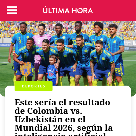
Colombia
Judicial
Deportes
Politica
Positivas
Regiones
Entretenimiento
Vida
Mundo
DEPORTES
Más
Este sería el resultado
Virales
de Colombia vs.
Tecnología
Uzbekistán en el
Economía
Mundial 2026, según la
Estilo de vida