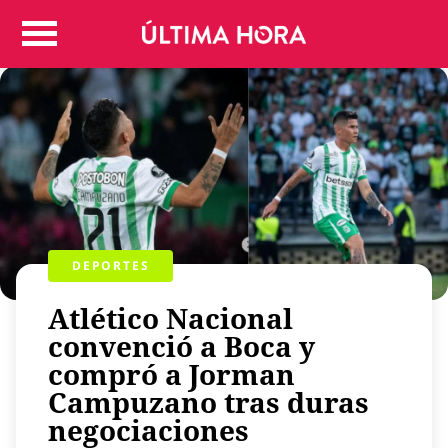
Colombia
Judicial
Deportes
Politica
Positivas
Regiones
Entretenimiento
Vida
DEPORTES
Mundo
Atlético Nacional
Más
Virales
convenció a Boca y
compró a Jorman
Tecnología
Campuzano tras duras
Economía
negociaciones
Estilo de vida