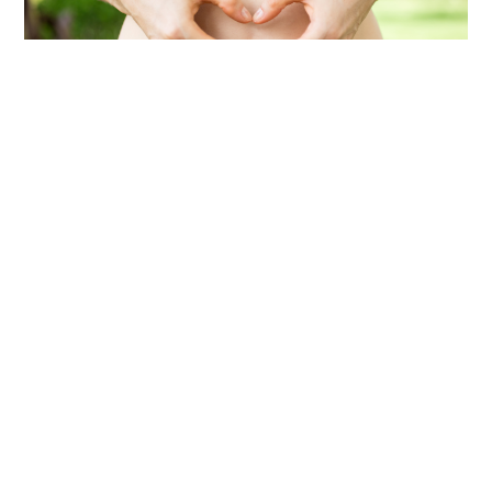
2026/08/05
ESTILO DE VIDA
Cómo mejorar la salud intestinal:
estos son hábitos simples que
transforman la microbiota