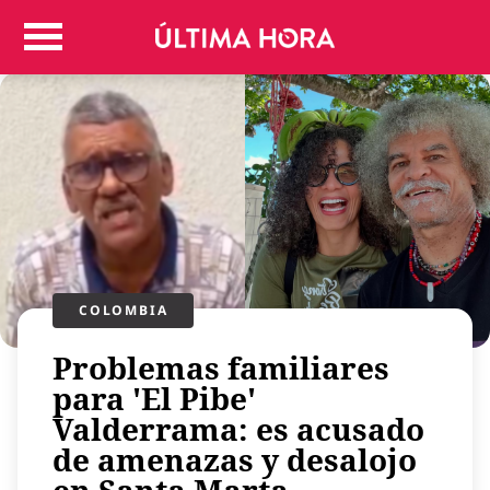
Colombia
Judicial
Deportes
Politica
Positivas
Regiones
Entretenimiento
Vida
Mundo
COLOMBIA
Más
Problemas familiares
Virales
para 'El Pibe'
Tecnología
Valderrama: es acusado
Economía
de amenazas y desalojo
Estilo de vida