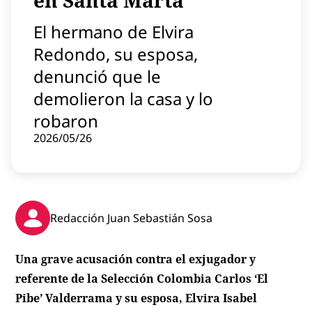
en Santa Marta
Contenido patrocinado
El hermano de Elvira
Instagram
Redondo, su esposa,
denunció que le
demolieron la casa y lo
robaron
2026/05/26
Redacción Juan Sebastián Sosa
Una grave acusación contra el exjugador y
referente de la Selección Colombia Carlos ‘El
Pibe’ Valderrama y su esposa, Elvira Isabel