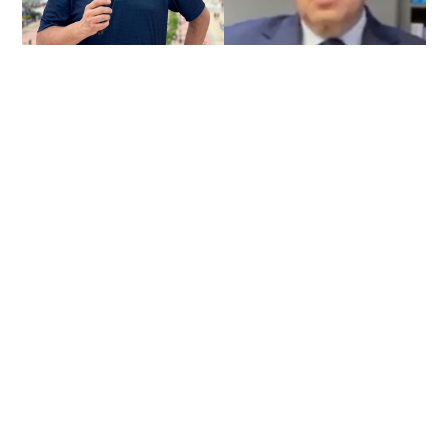
2026/08/05
COLOMBIA
Tres presuntas víctimas de Jorge
Alfredo Vargas dieron su versión:
explican por qué salieron del jui