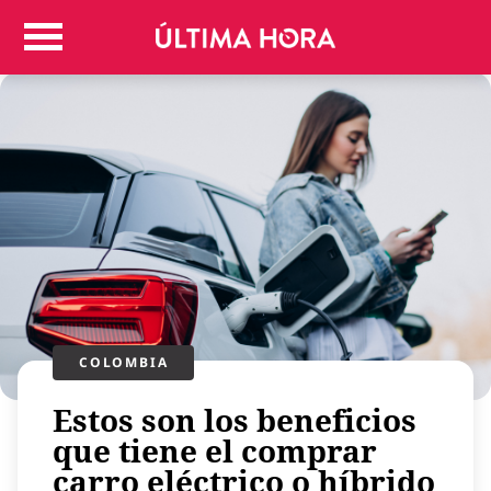
Colombia
Judicial
Deportes
Politica
Positivas
Regiones
Entretenimiento
Vida
Mundo
Más
COLOMBIA
Virales
Tecnología
Estos son los beneficios
Economía
que tiene el comprar
carro eléctrico o híbrido
Estilo de vida