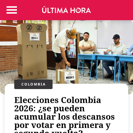
Colombia
Judicial
Deportes
Politica
Positivas
Regiones
Entretenimiento
Vida
Mundo
COLOMBIA
Más
Elecciones Colombia
Virales
2026: ¿se pueden
Tecnología
acumular los descansos
Economía
por votar en primera y
Estilo de vida