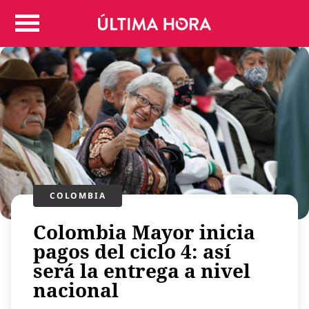
Colombia
Judicial
Deportes
Politica
Positivas
Regiones
Entretenimiento
Vida
Mundo
COLOMBIA
Más
Colombia Mayor inicia
Virales
pagos del ciclo 4: así
Tecnología
será la entrega a nivel
Economía
nacional
Estilo de vida