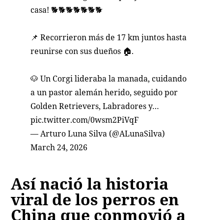
casa! 🐕🐕🐕🐕🐕🐕🐕
📌 Recorrieron más de 17 km juntos hasta
reunirse con sus dueños 🏠.
🐶 Un Corgi lideraba la manada, cuidando
a un pastor alemán herido, seguido por
Golden Retrievers, Labradores y…
pic.twitter.com/0wsm2PiVqF
— Arturo Luna Silva (@ALunaSilva)
March 24, 2026
Así nació la historia
viral de los perros en
China que conmovió a