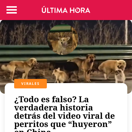
Colombia
Judicial
Deportes
Politica
Positivas
Regiones
Entretenimiento
Vida
Mundo
VIRALES
Más
¿Todo es falso? La
Virales
verdadera historia
Tecnología
detrás del video viral de
Economía
perritos que “huyeron”
Estilo de vida