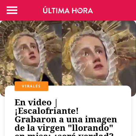
Colombia
Judicial
Deportes
Politica
Positivas
Regiones
Entretenimiento
Vida
Mundo
VIRALES
Más
En video |
Virales
¡Escalofriante!
Tecnología
Grabaron a una imagen
Economía
de la virgen "llorando"
Estilo de vida