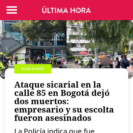
Colombia
Judicial
Deportes
Politica
Positivas
Regiones
Entretenimiento
REGIONES
Vida
Ataque sicarial en la
Mundo
calle 85 en Bogotá dejó
Más
dos muertos:
Virales
empresario y su escolta
Tecnología
fueron asesinados
Economía
Estilo de vida
La Policía indica que fue