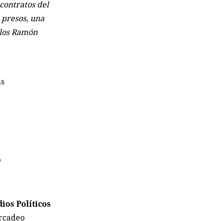
 contratos del
 presos, una
rlos Ramón
as
e
ios Políticos
ercadeo