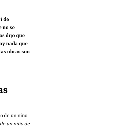
i de
e no se
os dijo que
hay nada que
las obras son
as
ro de un niño
 de un niño de