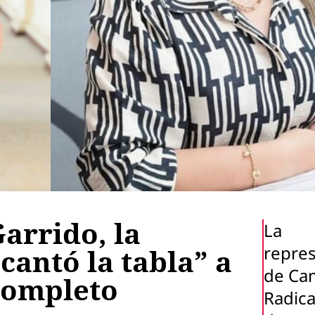
Garrido, la
La
repre
cantó la tabla” a
de Ca
 completo
Radica