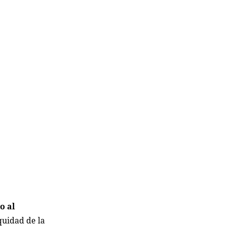
o al
quidad de la