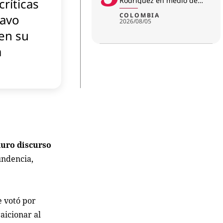
críticas
Rodríguez en medio de
investigación por
amenazas
COLOMBIA
tavo
2026/08/05
en su
a
duro discurso
undencia,
e votó por
aicionar al