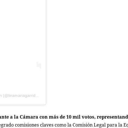
Una publicación compartida por Lina María Garrido Martín (@linamariagarridooficial)
tante a la Cámara con más de 10 mil votos, representand
egrado comisiones claves como la Comisión Legal para la E