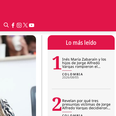
Lo más leído
1
Inés María Zabaraín y los
hijos de Jorge Alfredo
Vargas rompieron el
silencio tras imputación:
¿qué
COLOMBIA
2026/08/05
2
Revelan por qué tres
presuntas víctimas de Jorge
Alfredo Vargas decidieron
no seguir en el juicio
COLOMBIA