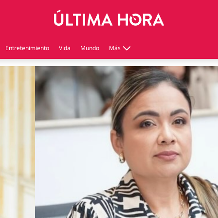
Entretenimiento
Vida
Mundo
Más
Virales
Tecnología
Economía
Estilo de vida
Contenido patrocinado
Instagram