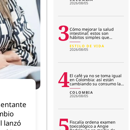
2026/08/05
3
Cómo mejorar la salud
intestinal: estos son
hábitos simples que
transforman la microbiota
ESTILO DE VIDA
2026/08/05
4
El café ya no se toma igual
en Colombia: así están
cambiando su consumo las
nuevas generaciones
COLOMBIA
2026/08/05
sentante
mbio
5
l lanzó
Fiscalía ordena examen
toxicológico a Angie