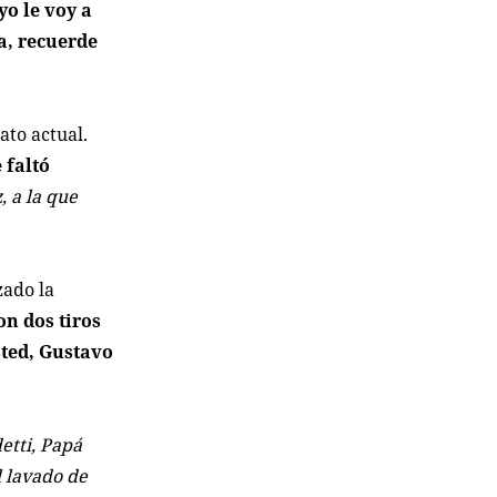
yo le voy a
a, recuerde
ato actual.
 faltó
, a la que
zado la
on dos tiros
sted, Gustavo
etti, Papá
l lavado de