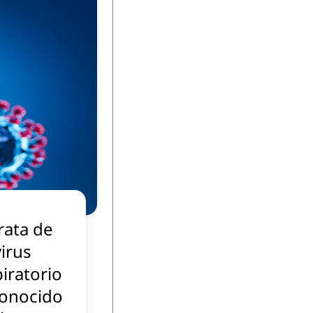
rata de
irus
iratorio
conocido