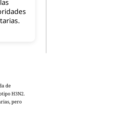
las
oridades
tarias.
da de
btipo H3N2.
rias, pero