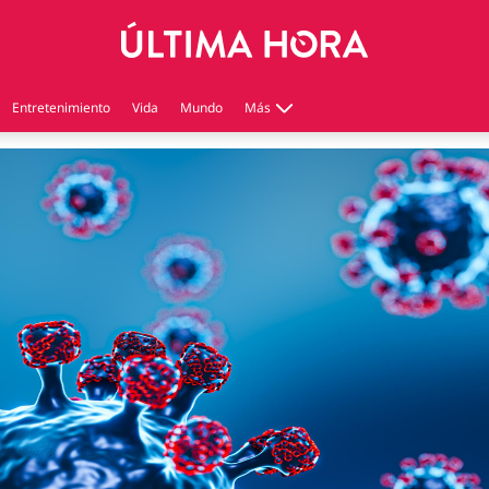
Entretenimiento
Vida
Mundo
Más
Virales
Tecnología
Economía
Estilo de vida
Contenido patrocinado
Instagram