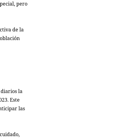
pecial, pero
ctiva de la
población
diarios la
023. Este
ticipar las
ocuidado,