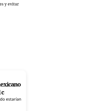
s y evitar
mexicano
 c
ido estarían