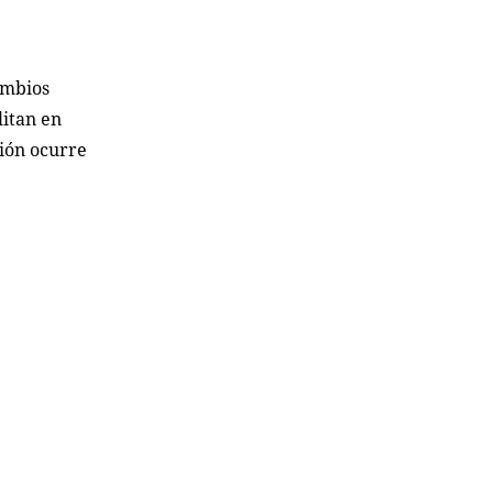
ambios
litan en
sión ocurre