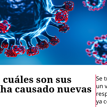
 cuáles son sus
Se t
un v
 ha causado nuevas
resp
ya 