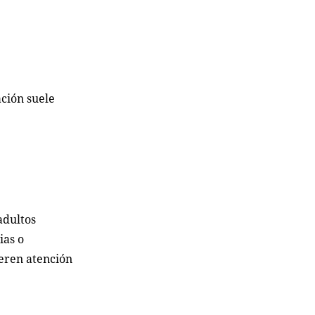
ción suele
adultos
ias o
ieren atención