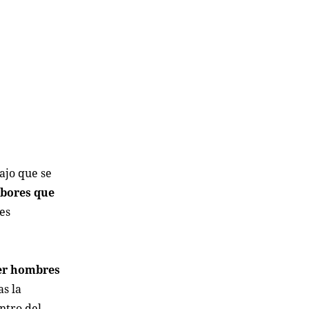
ajo que se
abores que
des
ver hombres
as la
entro del