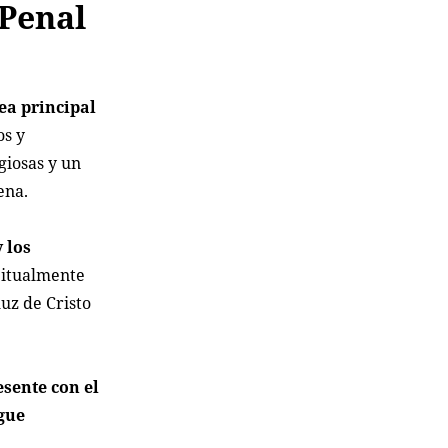
 Penal
ea principal
os y
giosas y un
ena.
 los
bitualmente
uz de Cristo
esente con el
igue