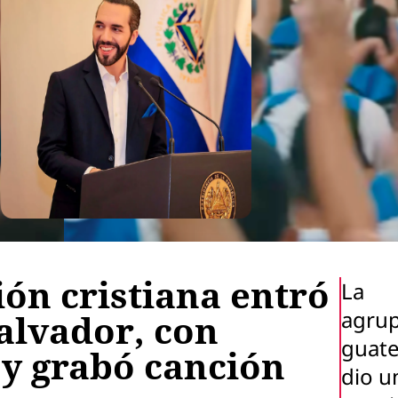
ón cristiana entró
La
agru
Salvador, con
guat
 y grabó canción
dio u