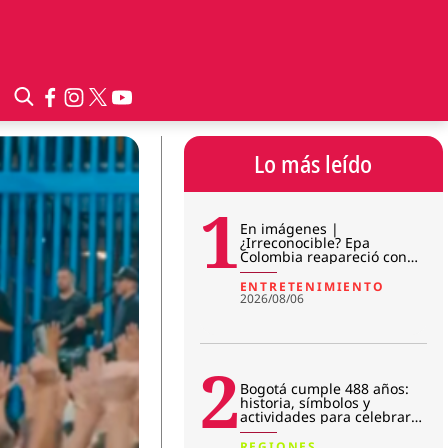
Lo más leído
1
En imágenes |
¿Irreconocible? Epa
Colombia reapareció con
sorpresivo cambio físico en
prisión
ENTRETENIMIENTO
2026/08/06
2
Bogotá cumple 488 años:
historia, símbolos y
actividades para celebrar
su aniversario
REGIONES