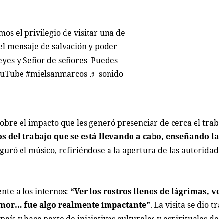
os el privilegio de visitar una de
 el mensaje de salvación y poder
eyes y Señor de señores. Puedes
YouTube
#mielsanmarcos
♬ sonido
sobre el impacto que les generó presenciar de cerca el trab
s del trabajo que se está llevando a cabo, enseñando l
eguró el músico, refiriéndose a la apertura de las autorida
ente a los internos:
“Ver los rostros llenos de lágrimas, 
lamor… fue algo realmente impactante”
. La visita se dio tr
país y hace parte de iniciativas culturales y espirituales d