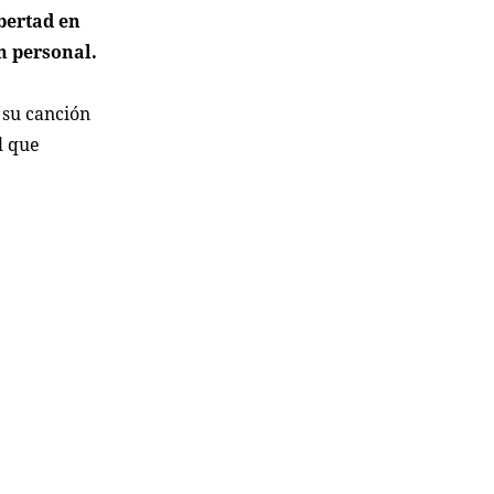
ibertad en
n personal.
 su canción
l que