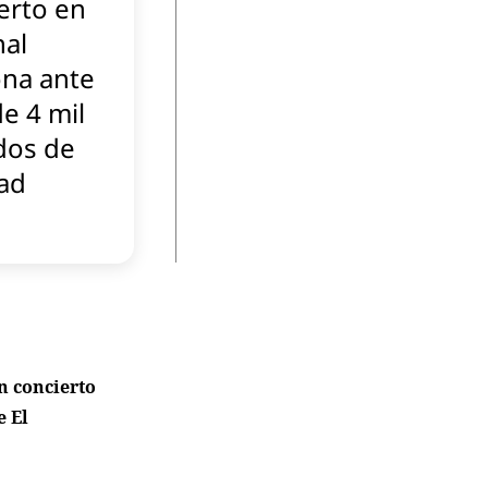
erto en
nal
na ante
e 4 mil
dos de
tad
n concierto
e El