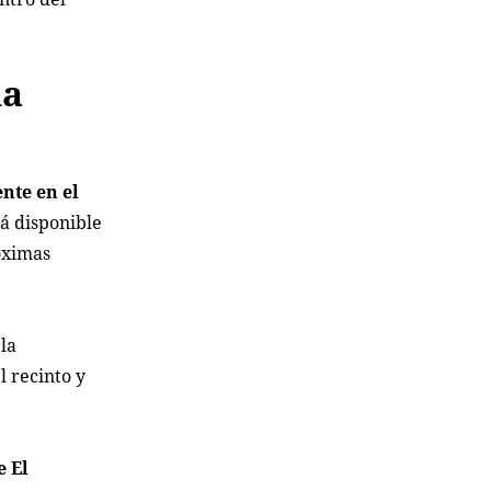
na
nte en el
tá disponible
róximas
la
l recinto y
e El