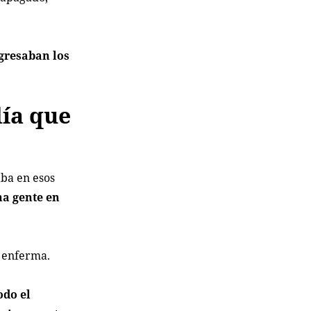
ngresaban los
día que
aba en esos
ha gente en
o enferma.
odo el