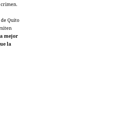
 crimen.
 de Quito
rmiten
la mejor
ue la