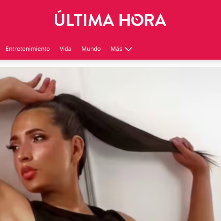
Entretenimiento
Vida
Mundo
Más
Virales
Tecnología
Economía
Estilo de vida
Contenido patrocinado
Instagram