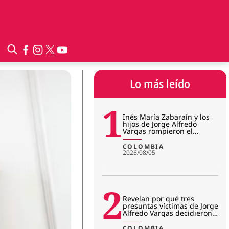
Lo más leído
1
Inés María Zabaraín y los
hijos de Jorge Alfredo
Vargas rompieron el
silencio tras imputación:
¿qué
COLOMBIA
2026/08/05
2
Revelan por qué tres
presuntas víctimas de Jorge
Alfredo Vargas decidieron
no seguir en el juicio
COLOMBIA