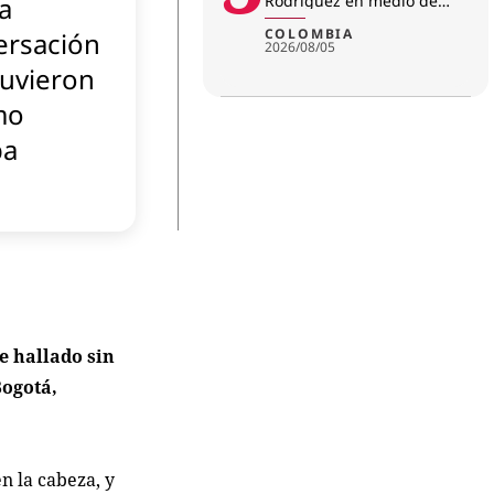
a
Rodríguez en medio de
investigación por
amenazas
COLOMBIA
ersación
2026/08/05
tuvieron
mo
ba
e hallado sin
Bogotá,
n la cabeza, y