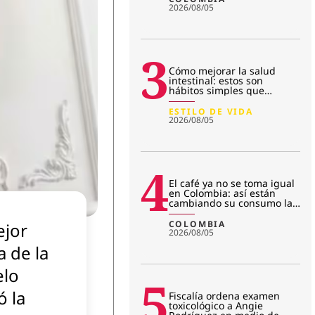
2026/08/05
3
Cómo mejorar la salud
intestinal: estos son
hábitos simples que
transforman la microbiota
ESTILO DE VIDA
2026/08/05
4
El café ya no se toma igual
en Colombia: así están
cambiando su consumo las
nuevas generaciones
COLOMBIA
ejor
2026/08/05
 de la
lo
5
ó la
Fiscalía ordena examen
toxicológico a Angie