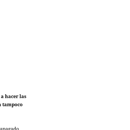
 a hacer las
ya tampoco
 apagado,