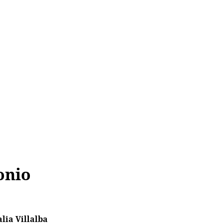
onio
alia Villalba