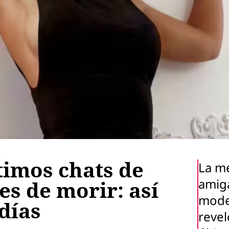
ltimos chats de
La m
amiga
es de morir: así
mode
días
revel