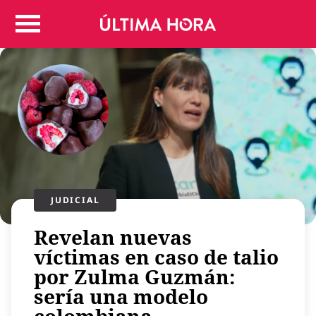
Colombia
Judicial
Deportes
Politica
Positivas
Regiones
Entretenimiento
Vida
Mundo
JUDICIAL
Más
Revelan nuevas
Virales
víctimas en caso de talio
Tecnología
por Zulma Guzmán:
Economía
sería una modelo
Estilo de vida