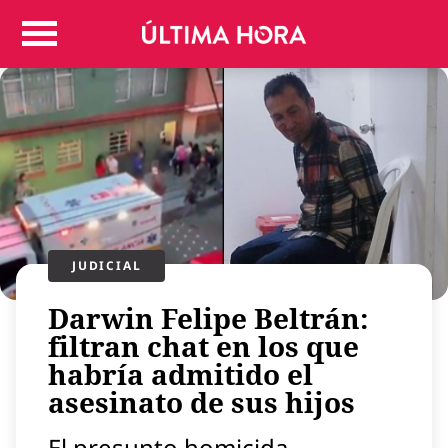
Colombia
Judicial
Deportes
Politica
Positivas
Regiones
Entretenimiento
Vida
JUDICIAL
Mundo
Darwin Felipe Beltrán:
Más
Virales
filtran chat en los que
habría admitido el
Tecnología
asesinato de sus hijos
Economía
Estilo de vida
El presunto homicida