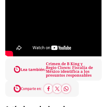
Crimen de B King y
Regio Clown: Fiscalía de
Lea también:
México identifica a los
presuntos responsables
Comparte en: