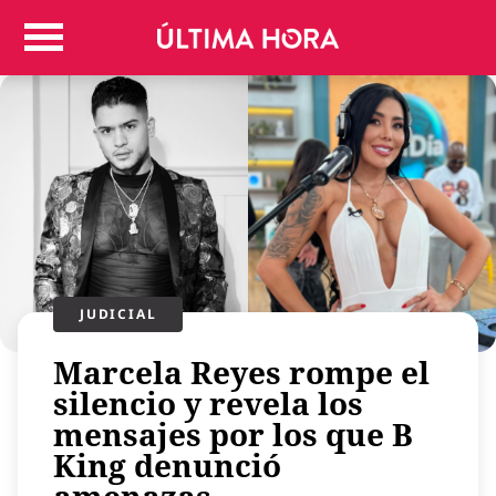
Colombia
Judicial
Deportes
Politica
Positivas
Regiones
Entretenimiento
Vida
Mundo
JUDICIAL
Más
Marcela Reyes rompe el
Virales
silencio y revela los
Tecnología
mensajes por los que B
Economía
King denunció
Estilo de vida