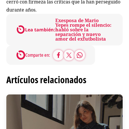
cerró con firmeza las críticas que la han perseguido
durante años.
Exesposa de Mario
Yepes rompe el silencio:
Lea también:
habló sobre la
separación y nuevo
amor del exfutbolista
Comparte en:
Artículos relacionados