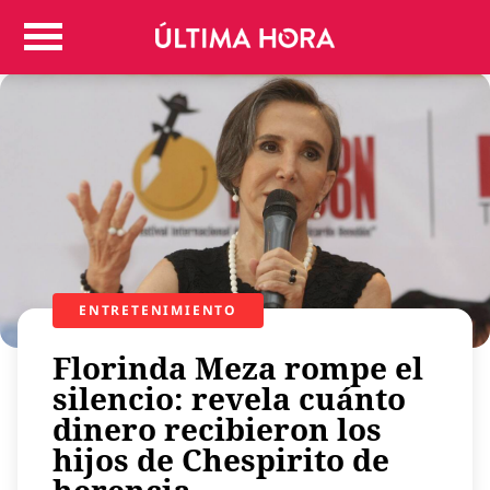
Colombia
Judicial
Deportes
Politica
Positivas
Regiones
Entretenimiento
Vida
Mundo
ENTRETENIMIENTO
Más
Florinda Meza rompe el
Virales
silencio: revela cuánto
Tecnología
dinero recibieron los
Economía
hijos de Chespirito de
Estilo de vida