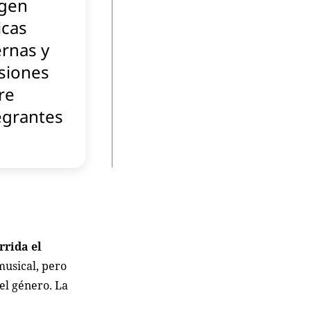
gen
icas
ernas y
siones
re
egrantes
rrida el
usical, pero
el género. La