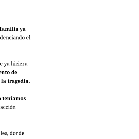
 familia ya
videnciando el
e ya hiciera
ento de
la tragedia.
no teníamos
eacción
ales, donde