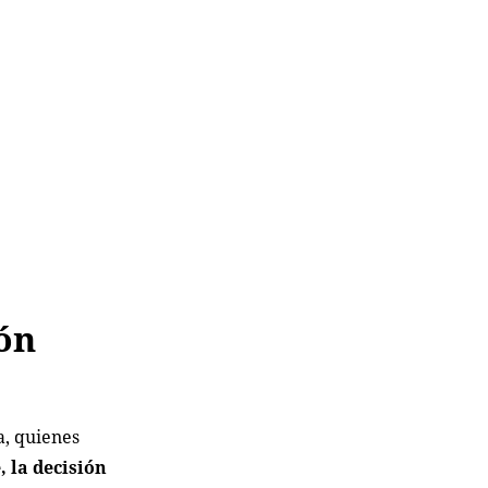
ión
a, quienes
e
, la decisión