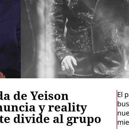
da de Yeison
El 
bus
nuncia y reality
nue
e divide al grupo
mie