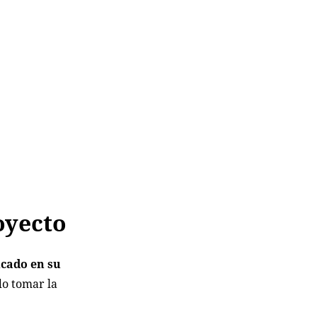
oyecto
icado en su
do tomar la