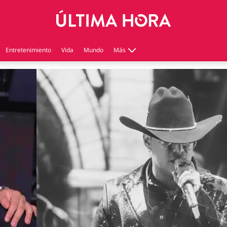
Entretenimiento
Vida
Mundo
Más
Virales
Tecnología
Economía
Estilo de vida
Contenido patrocinado
Instagram