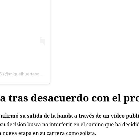
Una publicación compartida por M I G U E L H U E R T A S (@miguelhuertasoficial)
a tras desacuerdo con el pr
nfirmó su salida de la banda a través de un video publ
su decisión busca no interferir en el camino que ha decidi
a nueva etapa en su carrera como solista.