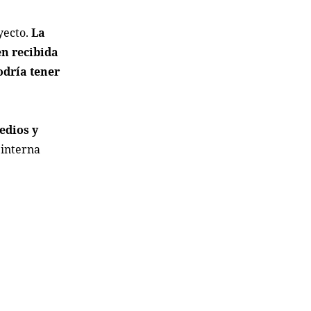
yecto.
La
en recibida
odría tener
edios y
 interna