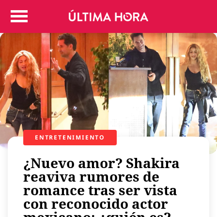
Colombia
Judicial
Deportes
Politica
Positivas
Regiones
Entretenimiento
Vida
Mundo
ENTRETENIMIENTO
Más
¿Nuevo amor? Shakira
Virales
reaviva rumores de
Tecnología
romance tras ser vista
Economía
con reconocido actor
Estilo de vida