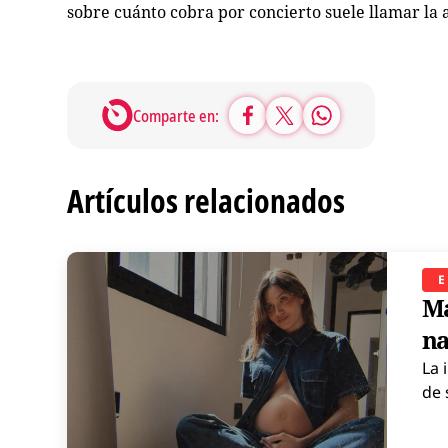
sobre cuánto cobra por concierto suele llamar la
Comparte en:
Artículos relacionados
E
Ma
na
La 
de 