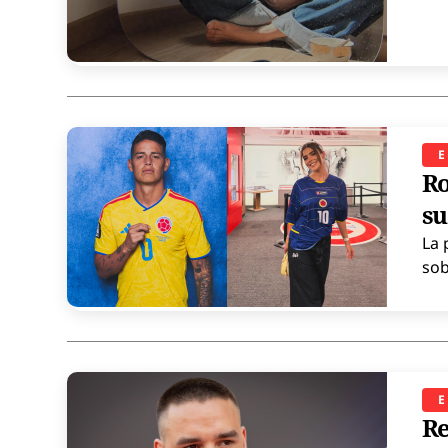
E
Ro
su
La 
sob
E
Re