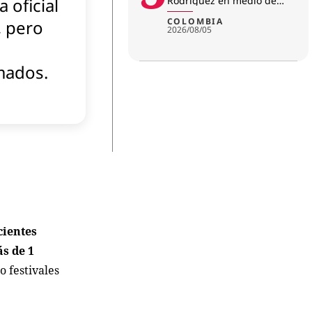
a oficial
Rodríguez en medio de
investigación por
amenazas
COLOMBIA
, pero
2026/08/05
mados.
cientes
s de 1
 festivales