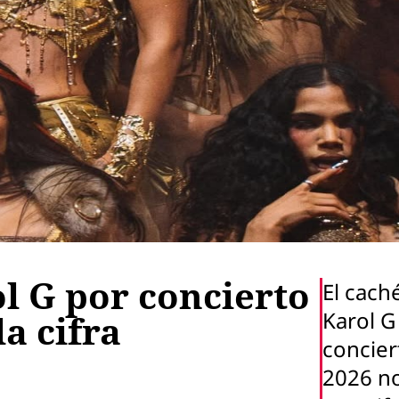
l G por concierto
El cach
Karol G
la cifra
concier
2026 no