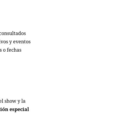
 consultados
ivos y eventos
s o fechas
el show y la
ción especial