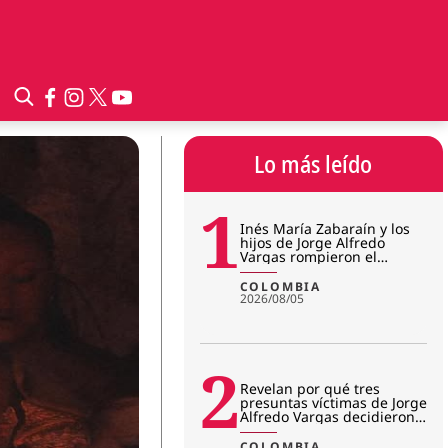
Lo más leído
1
Inés María Zabaraín y los
hijos de Jorge Alfredo
Vargas rompieron el
silencio tras imputación:
¿qué
COLOMBIA
2026/08/05
2
Revelan por qué tres
presuntas víctimas de Jorge
Alfredo Vargas decidieron
no seguir en el juicio
COLOMBIA