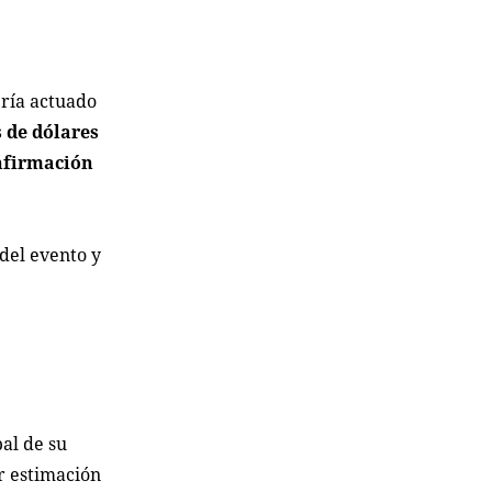
bría actuado
s de dólares
onfirmación
 del evento y
bal de su
er estimación