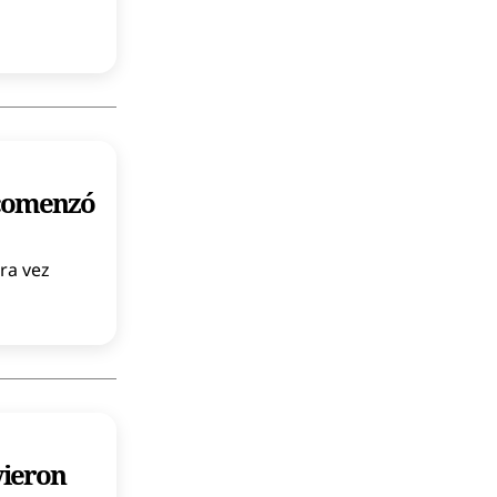
 comenzó
ra vez
vieron