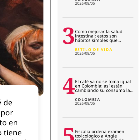
2026/08/05
3
Cómo mejorar la salud
intestinal: estos son
hábitos simples que
transforman la microbiota
ESTILO DE VIDA
2026/08/05
4
El café ya no se toma igual
en Colombia: así están
cambiando su consumo las
nuevas generaciones
COLOMBIA
é de
2026/08/05
 por
to en
5
 tiene
Fiscalía ordena examen
toxicológico a Angie