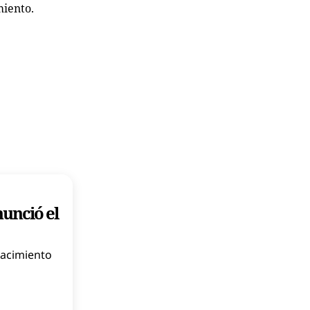
miento.
nunció el
nacimiento