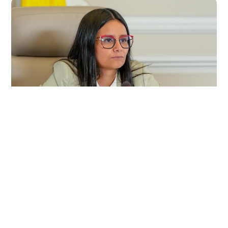
2026/08/05
COLOMBIA
Fiscalía ordena examen
toxicológico a Angie Rodríguez en
medio de investigación por