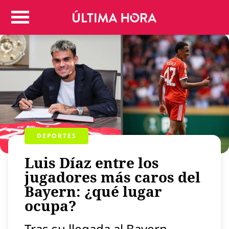
Colombia
Judicial
Deportes
Politica
Positivas
Regiones
Entretenimiento
Vida
DEPORTES
Mundo
Luis Díaz entre los
Más
Virales
jugadores más caros del
Bayern: ¿qué lugar
Tecnología
ocupa?
Economía
Estilo de vida
Tras su llegada al Bayern