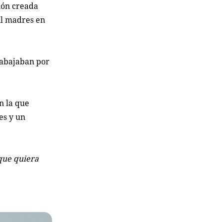
ión creada
il madres en
rabajaban por
n la que
es y un
 que quiera