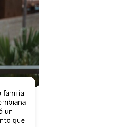
 familia
ombiana
ó un
nto que