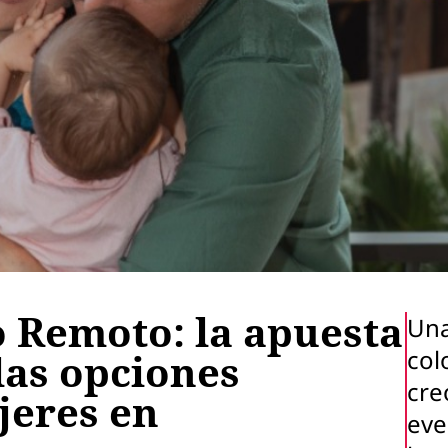
 Remoto: la apuesta
Una
col
las opciones
cre
jeres en
eve