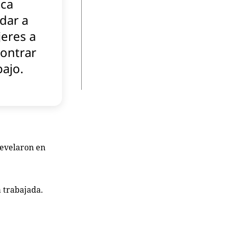
ca
dar a
eres a
ontrar
bajo.
revelaron en
 trabajada.