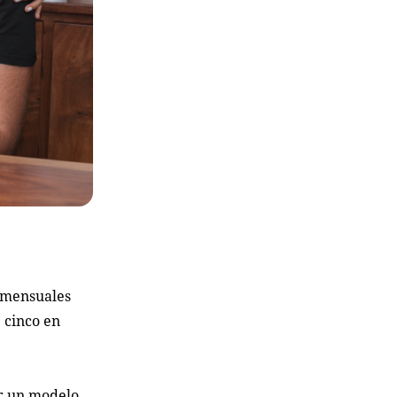
 mensuales
e cinco en
r un modelo