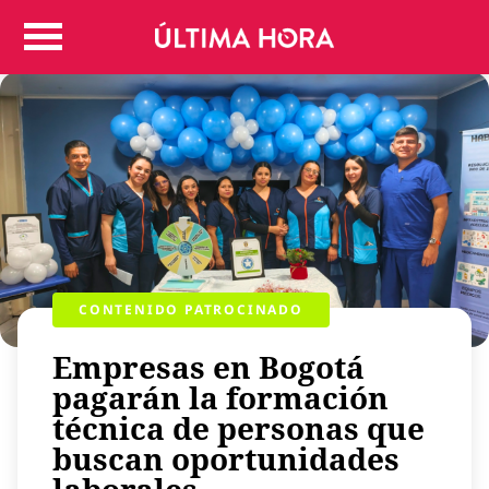
Colombia
Judicial
Deportes
Politica
Positivas
Regiones
Entretenimiento
Vida
Mundo
CONTENIDO PATROCINADO
Más
Empresas en Bogotá
Virales
pagarán la formación
Tecnología
técnica de personas que
Economía
buscan oportunidades
Estilo de vida