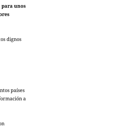
o para unos
ores
tos dignos
ntos países
 formación a
on