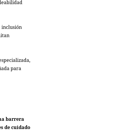
leabilidad
 inclusión
mitan
especializada,
eñada para
na barrera
es de cuidado