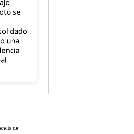
ajo
oto se
solidado
o una
dencia
al
encia de