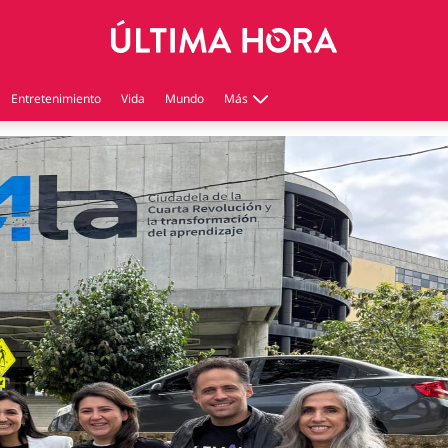
Entretenimiento
Vida
Mundo
Más
Virales
Tecnología
Economía
Estilo de vida
Contenido patrocinado
Instagram