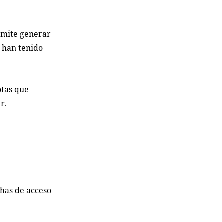
rmite generar
e han tenido
otas que
r.
chas de acceso