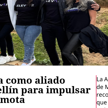
da como aliado
La A
de 
ellín para impulsar
rec
emota
que 