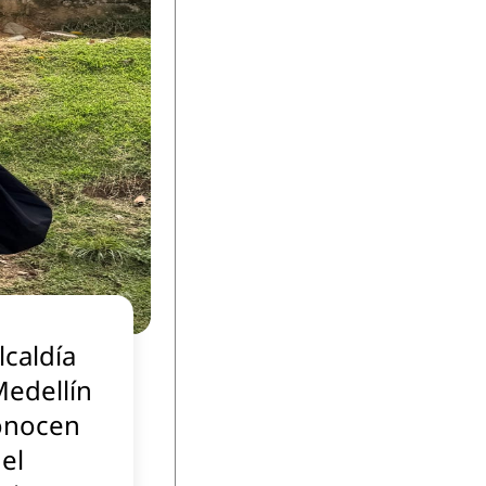
lcaldía
Medellín
onocen
el