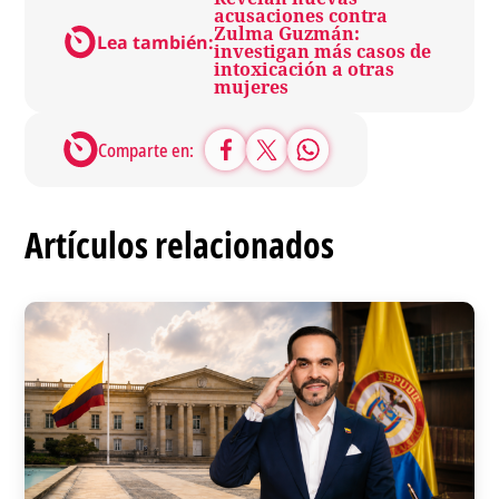
acusaciones contra
Zulma Guzmán:
Lea también:
investigan más casos de
intoxicación a otras
mujeres
Comparte en:
Artículos relacionados