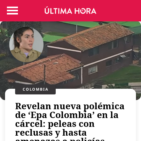
Colombia
Judicial
Deportes
Politica
Positivas
Regiones
Entretenimiento
Vida
Mundo
COLOMBIA
Más
Revelan nueva polémica
Virales
de ‘Epa Colombia’ en la
Tecnología
cárcel: peleas con
Economía
reclusas y hasta
Estilo de vida