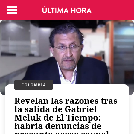
Colombia
Judicial
Deportes
Politica
Positivas
Regiones
Entretenimiento
Vida
Mundo
COLOMBIA
Más
Revelan las razones tras
Virales
la salida de Gabriel
Tecnología
Meluk de El Tiempo:
Economía
habría denuncias de
Estilo de vida