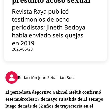
presunto acoso sexual
Contenido patrocinado
Revista Raya publicó
Instagram
testimonios de ocho
periodistas; Jineth Bedoya
había enviado seis quejas
en 2019
2026/05/28
Redacción Juan Sebastián Sosa
El periodista deportivo Gabriel Meluk confirmó
este miércoles 27 de mayo su salida de
El Tiempo
,
luego de más de 32 años de trayectoria en el