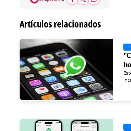
Artículos relacionados
"C
ha
Est
inc