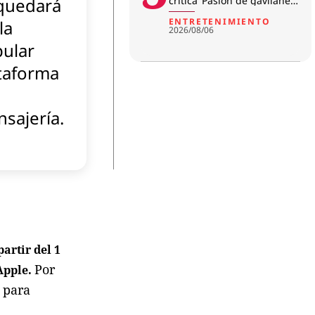
quedará
critica ‘Pasión de gavilanes
2’
ENTRETENIMIENTO
la
2026/08/06
ular
taforma
sajería.
artir del 1
Por
Apple.
e para