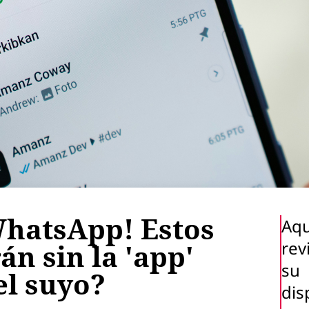
WhatsApp! Estos
Aqu
rev
án sin la 'app'
su
el suyo?
dis