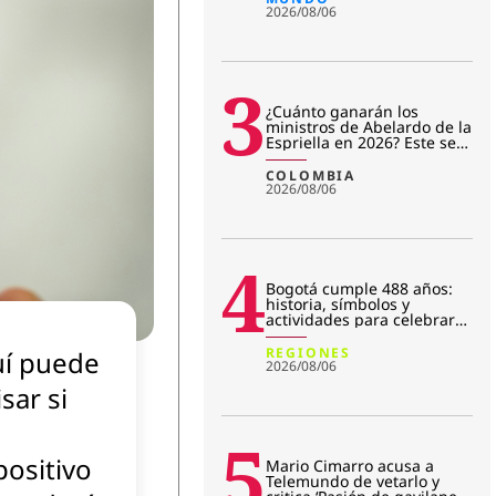
2026/08/06
3
¿Cuánto ganarán los
ministros de Abelardo de la
Espriella en 2026? Este será
su salario mensual
COLOMBIA
2026/08/06
4
Bogotá cumple 488 años:
historia, símbolos y
actividades para celebrar
su aniversario
REGIONES
í puede
2026/08/06
isar si
5
positivo
Mario Cimarro acusa a
Telemundo de vetarlo y