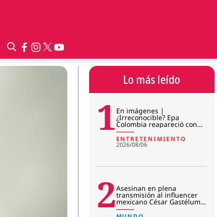
Lo más leído
1
En imágenes |
¿Irreconocible? Epa
Colombia reapareció con
sorpresivo cambio físico en
prisión
ENTRETENIMIENTO
2026/08/06
2
Asesinan en plena
transmisión al influencer
mexicano César Gastélum:
revelan primera hipótesis
del c
MUNDO