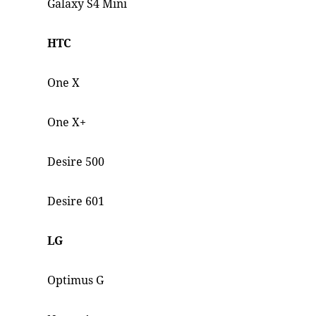
Galaxy S4 Mini
HTC
One X
One X+
Desire 500
Desire 601
LG
Optimus G