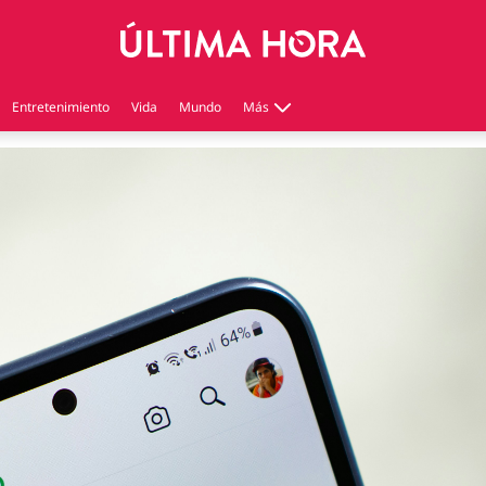
Entretenimiento
Vida
Mundo
Más
Virales
Tecnología
Economía
Estilo de vida
Contenido patrocinado
Instagram