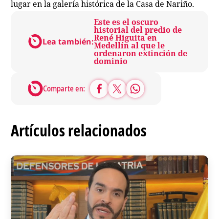
lugar en la galería histórica de la Casa de Nariño.
Este es el oscuro
historial del predio de
René Higuita en
Lea también:
Medellín al que le
ordenaron extinción de
dominio
Comparte en:
Artículos relacionados