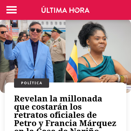
Colombia
Judicial
Deportes
Politica
Positivas
Regiones
Entretenimiento
Vida
Mundo
POLÍTICA​
Más
Revelan la millonada
Virales
que costarán los
Tecnología
retratos oficiales de
Economía
Petro y Francia Márquez
Estilo de vida