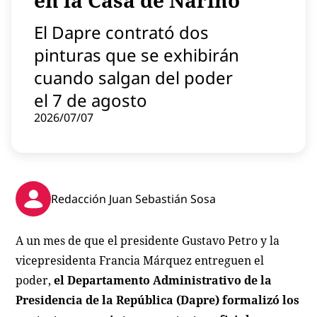
en la Casa de Nariño
Contenido patrocinado
El Dapre contrató dos
Instagram
pinturas que se exhibirán
cuando salgan del poder
el 7 de agosto
2026/07/07
Redacción Juan Sebastián Sosa
A un mes de que el presidente Gustavo Petro y la
vicepresidenta Francia Márquez entreguen el
poder,
el Departamento Administrativo de la
Presidencia de la República (Dapre) formalizó los