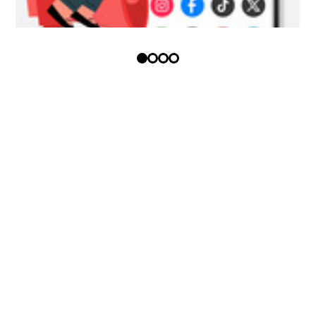
Copyright (c) - Todos los derechos
reservados
Política tratamiento datos
personales
Términos y condiciones