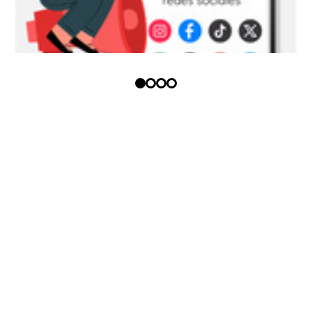
Copyright (c) - Todos los derechos
reservados
Política tratamiento datos
personales