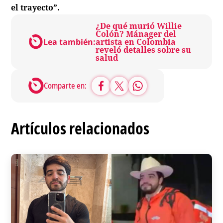
el trayecto”.
¿De qué murió Willie
Colón? Mánager del
Lea también:
artista en Colombia
reveló detalles sobre su
salud
Comparte en:
Artículos relacionados