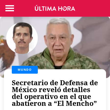
Colombia
Judicial
Deportes
Politica
Positivas
Regiones
Entretenimiento
Vida
Mundo
MUNDO
Más
Secretario de Defensa de
Virales
México reveló detalles
Tecnología
del operativo en el que
Economía
abatieron a “El Mencho”
Estilo de vida