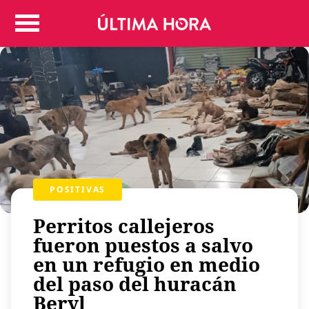
Colombia
Judicial
Deportes
Politica
Positivas
Regiones
Entretenimiento
Vida
POSITIVAS
Mundo
Más
Perritos callejeros
Virales
fueron puestos a salvo
Tecnología
en un refugio en medio
Economía
del paso del huracán
Beryl
Estilo de vida