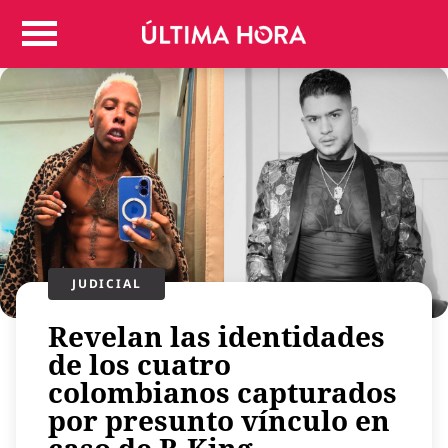
Colombia
Judicial
Deportes
Politica
Positivas
Regiones
Entretenimiento
Vida
Mundo
JUDICIAL
Más
Revelan las identidades
Virales
de los cuatro
Tecnología
colombianos capturados
Economía
por presunto vínculo en
Estilo de vida