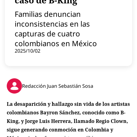
caso de B-King
Contenido patrocinado
Familias denuncian
Instagram
inconsistencias en las
capturas de cuatro
colombianos en México
2025/10/02
Redacción Juan Sebastián Sosa
La desaparición y hallazgo sin vida de los artistas
colombianos Bayron Sánchez, conocido como B-
King, y Jorge Luis Herrera, llamado Regio Clown,
sigue generando conmoción en Colombia y