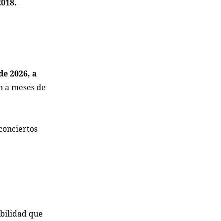
2018.
de 2026, a
n a meses de
conciertos
abilidad que