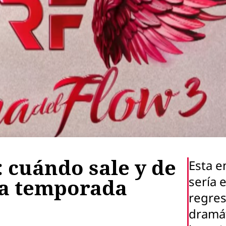
: cuándo sale y de
Esta e
sería e
va temporada
regre
dramá