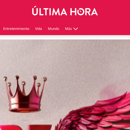
Entretenimiento
Vida
Mundo
Más
Virales
Tecnología
Economía
Estilo de vida
Contenido patrocinado
Instagram