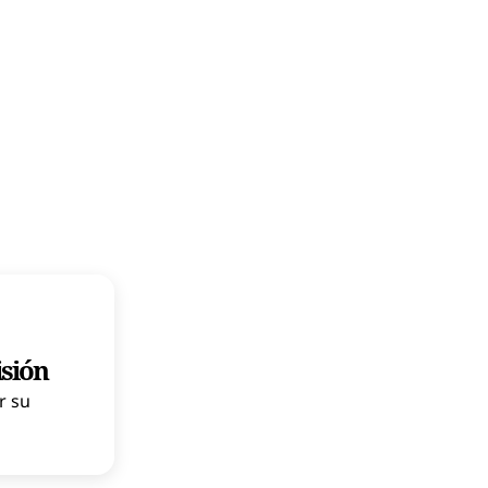
isión
r su