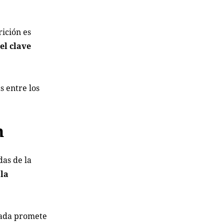
rición es
el clave
s entre los
n
das de la
 la
rada promete