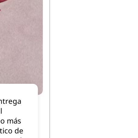
ntrega
l
so más
tico de