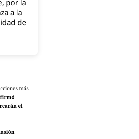
e, por la
a a la
lidad de
ucciones más
firmó
rcarán el
ensión