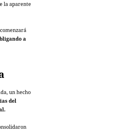
e la aparente
s comenzará
obligando a
a
ada, un hecho
ias del
al.
onsolidaron