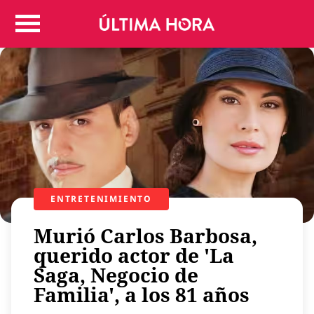
Colombia
Judicial
Deportes
Politica
Positivas
Regiones
Entretenimiento
Vida
Mundo
ENTRETENIMIENTO
Más
Murió Carlos Barbosa,
Virales
querido actor de 'La
Tecnología
Saga, Negocio de
Economía
Familia', a los 81 años
Estilo de vida