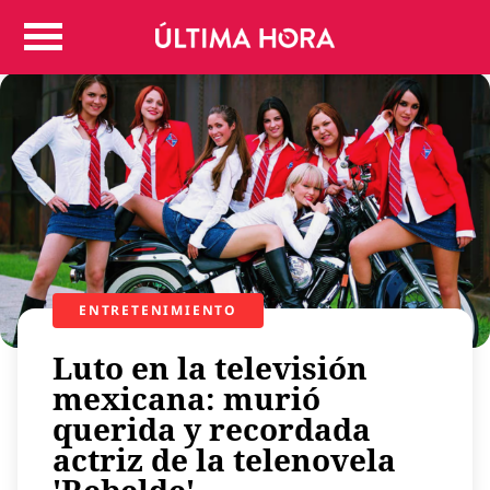
Colombia
Judicial
Deportes
Politica
Positivas
Regiones
Entretenimiento
Vida
Mundo
ENTRETENIMIENTO
Más
Luto en la televisión
Virales
mexicana: murió
Tecnología
querida y recordada
Economía
actriz de la telenovela
Estilo de vida