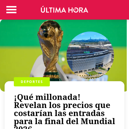
Colombia
Judicial
Deportes
Politica
Positivas
Regiones
Entretenimiento
Vida
Mundo
DEPORTES
Más
¡Qué millonada!
Virales
Revelan los precios que
Tecnología
costarían las entradas
Economía
para la final del Mundial
Estilo de vida