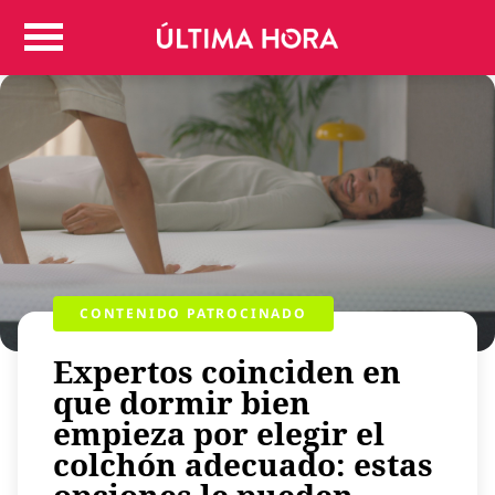
Colombia
Judicial
Deportes
Politica
Positivas
Regiones
Entretenimiento
Vida
Mundo
CONTENIDO PATROCINADO
Más
Expertos coinciden en
Virales
que dormir bien
Tecnología
empieza por elegir el
Economía
colchón adecuado: estas
Estilo de vida