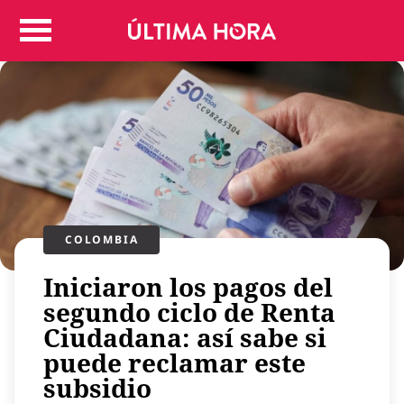
Colombia
Judicial
Deportes
Politica
Positivas
Regiones
Entretenimiento
Vida
COLOMBIA
Mundo
Iniciaron los pagos del
Más
Virales
segundo ciclo de Renta
Ciudadana: así sabe si
Tecnología
puede reclamar este
Economía
subsidio
Estilo de vida